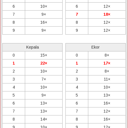
6
10×
6
12×
7
9×
7
18×
8
16×
8
12×
9
9×
9
12×
Kepala
Ekor
0
15×
0
8×
1
22×
1
17×
2
10×
2
8×
3
7×
3
11×
4
10×
4
10×
5
9×
5
13×
6
13×
6
16×
7
13×
7
12×
8
14×
8
16×
9
10×
9
12×