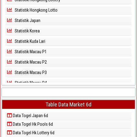
Statistik Hongkong Lotto
Statistik Japan
Statistik Korea
Statistik Kuda Lari
Statistik Macau P1
Statistik Macau P2
Statistik Macau P3
Statistik Macau P4
Statistik Macau P5
Statistik Magnum Cambodia
Table Data Market 6d
Statistik North Carolina Day
Data Togel Japan 6d
Data Togel Hk Pools 6d
Statistik North Carolina Evening
Data Togel Hk Lottery 6d
Statistik Pcso