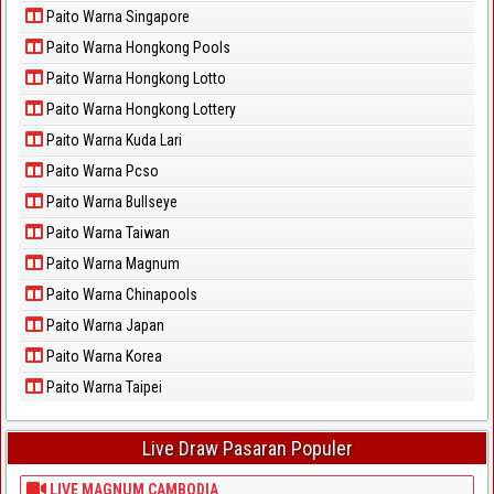
Paito Warna Singapore
Paito Warna Hongkong Pools
Paito Warna Hongkong Lotto
Paito Warna Hongkong Lottery
Paito Warna Kuda Lari
Paito Warna Pcso
Paito Warna Bullseye
Paito Warna Taiwan
Paito Warna Magnum
Paito Warna Chinapools
Paito Warna Japan
Paito Warna Korea
Paito Warna Taipei
Live Draw Pasaran Populer
LIVE MAGNUM CAMBODIA