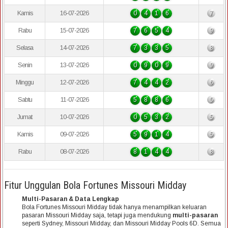
Kamis
16-07-2026
0
4
1
6
7
Rabu
15-07-2026
7
6
5
4
9
Selasa
14-07-2026
7
3
3
5
8
Senin
13-07-2026
0
9
0
9
9
Minggu
12-07-2026
7
4
4
2
6
Sabtu
11-07-2026
5
8
8
6
5
Jumat
10-07-2026
0
5
3
2
5
Kamis
09-07-2026
5
9
1
4
5
Rabu
08-07-2026
8
1
4
4
8
Fitur Unggulan Bola Fortunes Missouri Midday
Multi-Pasaran & Data Lengkap
Bola Fortunes Missouri Midday tidak hanya menampilkan keluaran
pasaran Missouri Midday saja, tetapi juga mendukung
multi-pasaran
seperti Sydney, Missouri Midday, dan Missouri Midday Pools 6D. Semua