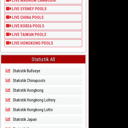
LIVE MAGNUM CAMBODIA
LIVE SYDNEY POOLS
LIVE CHINA POOLS
LIVE KOREA POOLS
LIVE TAIWAN POOLS
LIVE HONGKONG POOLS
Statistik All
Statistik Bullseye
Statistik Chinapools
Statistik Hongkong
Statistik Hongkong Lottery
Statistik Hongkong Lotto
Statistik Japan