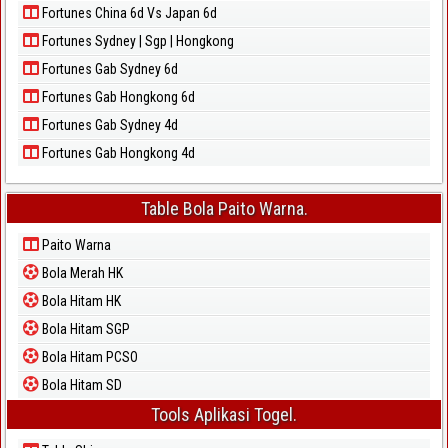
Fortunes China 6d Vs Japan 6d
Fortunes Sydney | Sgp | Hongkong
Fortunes Gab Sydney 6d
Fortunes Gab Hongkong 6d
Fortunes Gab Sydney 4d
Fortunes Gab Hongkong 4d
Table Bola Paito Warna.
Paito Warna
Bola Merah HK
Bola Hitam HK
Bola Hitam SGP
Bola Hitam PCSO
Bola Hitam SD
Tools Aplikasi Togel.