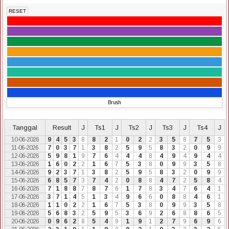
RESET
Brush
Tanggal
Result
J
Ts1
J
Ts2
J
Ts3
J
Ts4
J
10-06-2026
9
4
5
3
8
8
2
1
0
2
2
3
5
8
7
5
3
11-06-2026
7
0
3
7
1
3
8
2
5
9
5
8
3
2
0
9
9
12-06-2026
5
9
8
1
9
7
6
4
4
4
8
4
9
4
9
4
4
13-06-2026
1
6
0
2
2
1
6
7
5
3
8
0
9
9
3
5
8
14-06-2026
9
2
3
7
1
3
8
2
5
9
5
8
3
2
0
9
9
15-06-2026
6
8
5
7
3
7
4
2
0
8
8
4
7
2
5
8
4
16-06-2026
7
1
8
8
7
8
7
6
1
7
8
3
4
7
6
4
1
17-06-2026
3
7
1
4
5
1
3
4
9
6
6
0
8
8
4
6
1
18-06-2026
1
1
0
2
2
1
6
7
5
3
8
0
9
9
3
5
8
19-06-2026
5
6
8
3
2
5
9
5
3
6
9
2
6
8
8
6
5
20-06-2026
0
9
6
2
8
5
4
9
1
9
1
2
7
9
6
9
6