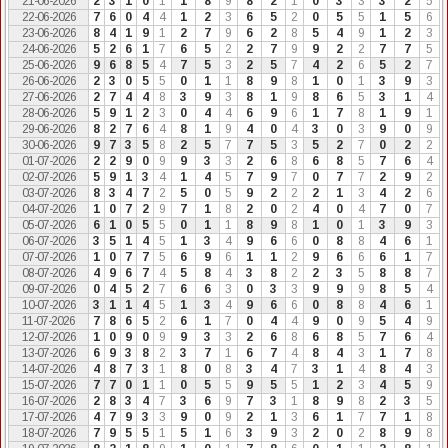
21-06-2026
2
3
1
0
1
1
8
9
8
2
1
0
3
3
3
2
5
22-06-2026
7
6
0
4
4
1
2
3
6
5
2
0
5
5
1
5
6
23-06-2026
8
4
1
9
1
2
7
9
6
2
8
5
4
9
1
2
3
24-06-2026
5
2
6
1
7
6
5
2
2
7
9
9
2
2
7
7
5
25-06-2026
9
6
8
5
4
7
5
3
2
5
7
4
2
6
5
2
7
26-06-2026
2
3
0
5
5
0
1
1
8
9
8
1
0
1
3
9
3
27-06-2026
2
7
4
4
8
3
9
3
8
1
9
8
6
5
3
1
4
28-06-2026
5
9
1
2
3
0
4
4
6
9
6
1
7
8
1
9
1
29-06-2026
8
2
7
6
4
8
1
9
4
0
4
3
0
3
9
0
9
30-06-2026
9
7
3
5
8
2
5
7
7
5
3
5
2
7
0
2
2
01-07-2026
2
2
9
0
9
9
3
3
2
6
8
6
8
5
7
6
4
02-07-2026
5
9
1
3
4
1
4
5
7
9
7
0
7
7
2
9
2
03-07-2026
8
3
4
7
2
5
0
5
9
2
2
2
1
3
4
2
6
04-07-2026
1
0
7
2
9
7
1
8
2
0
2
4
0
4
7
0
7
05-07-2026
6
1
0
5
5
0
1
1
8
9
8
1
0
1
3
9
3
06-07-2026
3
5
1
4
5
1
3
4
9
6
6
0
8
8
4
6
1
07-07-2026
1
0
7
7
5
6
9
6
1
1
2
9
6
6
6
1
7
08-07-2026
4
9
6
7
4
5
8
4
3
8
2
2
3
5
8
8
7
09-07-2026
0
4
5
2
7
6
6
3
0
3
3
9
9
9
8
5
4
10-07-2026
3
1
1
4
5
1
3
4
9
6
6
0
8
8
4
6
1
11-07-2026
7
8
6
5
2
6
1
7
0
4
4
9
0
9
5
4
9
12-07-2026
1
0
9
0
9
9
3
3
2
6
8
6
8
5
7
6
4
13-07-2026
6
9
3
8
2
3
7
1
6
7
4
8
4
3
1
7
8
14-07-2026
4
8
7
3
1
8
0
8
3
4
7
3
1
4
8
4
3
15-07-2026
7
7
0
1
1
0
5
5
9
5
5
1
2
3
4
5
9
16-07-2026
2
8
3
4
7
3
6
9
7
3
1
8
9
8
2
3
5
17-07-2026
4
7
9
3
3
9
0
9
2
1
3
6
1
7
7
1
8
18-07-2026
7
9
5
5
1
5
1
6
3
9
3
2
0
2
8
9
8