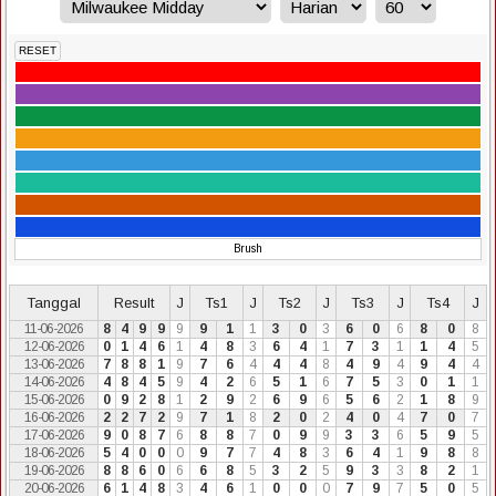
RESET
Brush
Tanggal
Result
J
Ts1
J
Ts2
J
Ts3
J
Ts4
J
11-06-2026
8
4
9
9
9
9
1
1
3
0
3
6
0
6
8
0
8
12-06-2026
0
1
4
6
1
4
8
3
6
4
1
7
3
1
1
4
5
13-06-2026
7
8
8
1
9
7
6
4
4
4
8
4
9
4
9
4
4
14-06-2026
4
8
4
5
9
4
2
6
5
1
6
7
5
3
0
1
1
15-06-2026
0
9
2
8
1
2
9
2
6
9
6
5
6
2
1
8
9
16-06-2026
2
2
7
2
9
7
1
8
2
0
2
4
0
4
7
0
7
17-06-2026
9
0
8
7
6
8
8
7
0
9
9
3
3
6
5
9
5
18-06-2026
5
4
0
0
0
9
7
7
4
8
3
6
4
1
9
8
8
19-06-2026
8
8
6
0
6
6
8
5
3
2
5
9
3
3
8
2
1
20-06-2026
6
1
4
8
3
4
6
1
0
0
0
7
9
7
5
0
5