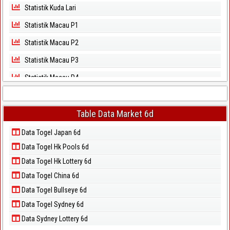
Statistik Kuda Lari
Statistik Macau P1
Statistik Macau P2
Statistik Macau P3
Statistik Macau P4
Statistik Macau P5
Statistik Magnum Cambodia
Table Data Market 6d
Statistik North Carolina Day
Data Togel Japan 6d
Data Togel Hk Pools 6d
Statistik North Carolina Evening
Data Togel Hk Lottery 6d
Statistik Pcso
Data Togel China 6d
Statistik Sao Paulo
Data Togel Bullseye 6d
Statistik Singapore
Data Togel Sydney 6d
Statistik Sydney
Data Sydney Lottery 6d