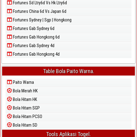
Fortunes Sd Ltry6d Vs Hk Ltry6d
Fortunes China 6d Vs Japan 6d
Fortunes Sydney | Sgp | Hongkong
Fortunes Gab Sydney 6d
Fortunes Gab Hongkong 6d
Fortunes Gab Sydney 4d
Fortunes Gab Hongkong 4d
Table Bola Paito Warna.
Paito Warna
Bola Merah HK
Bola Hitam HK
Bola Hitam SGP
Bola Hitam PCSO
Bola Hitam SD
Tools Aplikasi Togel.