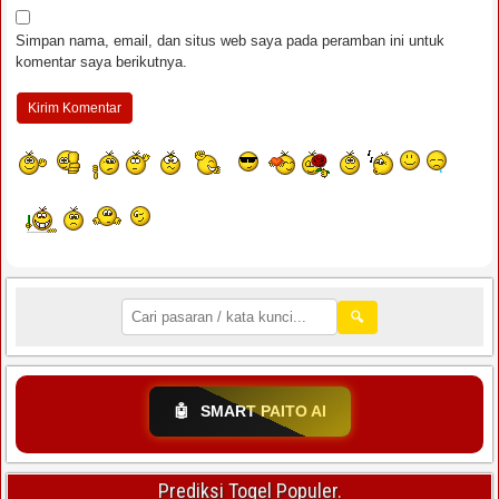
Simpan nama, email, dan situs web saya pada peramban ini untuk
komentar saya berikutnya.
🔍
🤖
SMART PAITO AI
Prediksi Togel Populer.