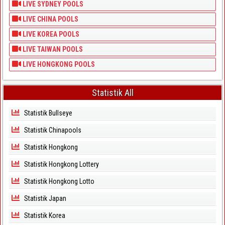
LIVE SYDNEY POOLS
LIVE CHINA POOLS
LIVE KOREA POOLS
LIVE TAIWAN POOLS
LIVE HONGKONG POOLS
Statistik All
Statistik Bullseye
Statistik Chinapools
Statistik Hongkong
Statistik Hongkong Lottery
Statistik Hongkong Lotto
Statistik Japan
Statistik Korea