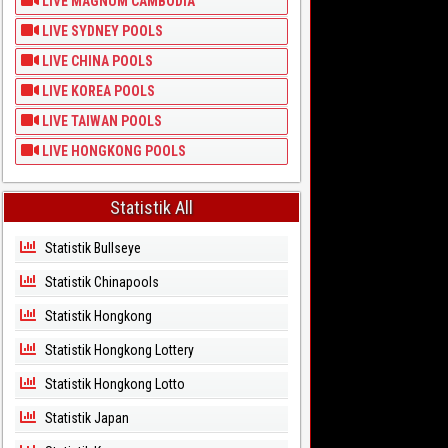
LIVE MAGNUM CAMBODIA
LIVE SYDNEY POOLS
LIVE CHINA POOLS
LIVE KOREA POOLS
LIVE TAIWAN POOLS
LIVE HONGKONG POOLS
Statistik All
Statistik Bullseye
Statistik Chinapools
Statistik Hongkong
Statistik Hongkong Lottery
Statistik Hongkong Lotto
Statistik Japan