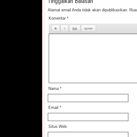
Tinggalkan Balasan
Alamat email Anda tidak akan dipublikasikan.
Ruas
Komentar
*
Nama
*
Email
*
Situs Web