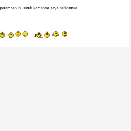
peramban ini untuk komentar saya berikutnya.